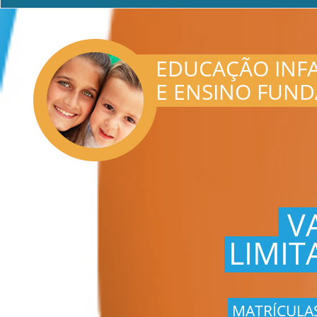
EDUCAÇÃO INFA
E ENSINO FUN
V
LIMIT
MATRÍCULA